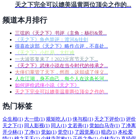
天之下完全可以媲美温黄两位顶尖之作的...
频道本月排行
三弦的《天之下》书评（主角：杨衍&景...
《天之下》角色简评：渡河&挂剑
很喜欢这部《天之下》略作点评，不喜处...
《天之下》小红易，大红难
一大波答复来了！2023元宵节天之下...
《天之下》武侠小说在当今时代的传承之...
大侠们掌管了天下，然而，这却成了侠义...
人在江湖，身不由己，每个人在这条长河...
如何评价武侠小说《天之下》
天之下完全可以媲美温黄两位顶尖之作的...
热门标签
众生相(1)
大一统(1)
规矩吃人(1)
侠与权(1)
天之下评价(1)
评价
天之下(1)
同人影视(1)
同人(1)
文若善(1)
觉如白马寺(1)
了净离
开少林(1)
了净(1)
觉如(1)
觉空(1)
了因觉果(1)
暗恋(1)
本松爱
情(1)
桃之夭夭(1)
少林寺架构(1)
正俗之争(1)
少林寺(2)
真经假