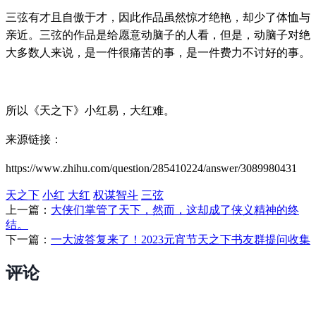
三弦有才且自傲于才，因此作品虽然惊才绝艳，却少了体恤与
亲近。三弦的作品是给愿意动脑子的人看，但是，动脑子对绝
大多数人来说，是一件很痛苦的事，是一件费力不讨好的事。
所以《天之下》小红易，大红难。
来源链接：
https://www.zhihu.com/question/285410224/answer/3089980431
天之下
小红
大红
权谋智斗
三弦
上一篇：
大侠们掌管了天下，然而，这却成了侠义精神的终
结。
下一篇：
一大波答复来了！2023元宵节天之下书友群提问收集
评论