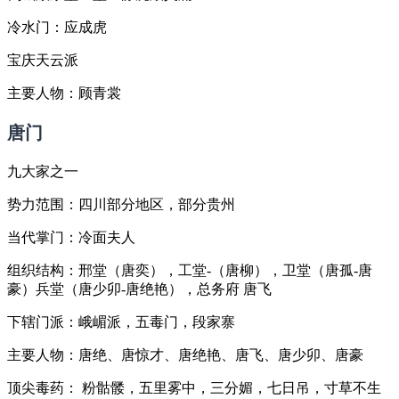
冷水门：应成虎
宝庆天云派
主要人物：顾青裳
唐门
九大家之一
势力范围：四川部分地区，部分贵州
当代掌门：冷面夫人
组织结构：邢堂（唐奕），工堂-（唐柳），卫堂（唐孤-唐
豪）兵堂（唐少卯-唐绝艳），总务府 唐飞
下辖门派：峨嵋派，五毒门，段家寨
主要人物：唐绝、唐惊才、唐绝艳、唐飞、唐少卯、唐豪
顶尖毒药： 粉骷髅，五里雾中，三分媚，七日吊，寸草不生