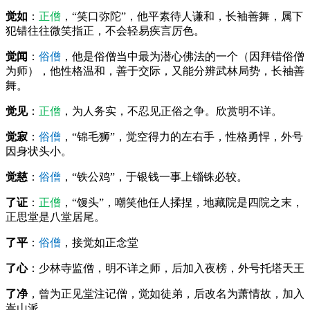
觉如
：
正僧
，“笑口弥陀”，他平素待人谦和，长袖善舞，属下
犯错往往微笑指正，不会轻易疾言厉色。
觉闻
：
俗僧
，他是俗僧当中最为潜心佛法的一个（因拜错俗僧
为师），他性格温和，善于交际，又能分辨武林局势，长袖善
舞。
觉见
：
正僧
，为人务实，不忍见正俗之争。欣赏明不详。
觉寂
：
俗僧
，“
锦毛狮
”
，觉空得力的左右手，性格勇悍，外号
因身状头小。
觉慈
：
俗僧
，
“铁公鸡”，
于银钱一事上锱铢必较。
了证
：
正僧
，“馒头”，嘲笑他任人揉捏，地藏院是四院之末，
正思堂是八堂居尾。
了平
：
俗僧
，接觉如正念堂
了心
：少林寺监僧，明不详之师，后加入夜榜，外号托塔天王
了净
，曾为正见堂注记僧，觉如徒弟，后改名为萧情故，加入
嵩山派