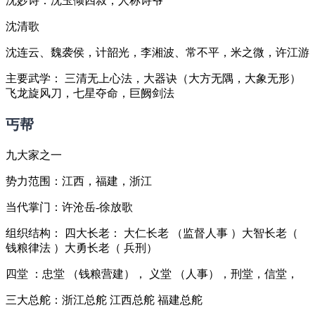
沈妙诗：沈玉倾四叔，人称诗爷
沈清歌
沈连云、魏袭侯，计韶光，李湘波、常不平，米之微，许江游
主要武学： 三清无上心法，大器诀（大方无隅，大象无形）
飞龙旋风刀，七星夺命，巨阙剑法
丐帮
九大家之一
势力范围：江西，福建，浙江
当代掌门：许沧岳-徐放歌
组织结构： 四大长老： 大仁长老 （监督人事 ）大智长老（
钱粮律法 ）大勇长老（ 兵刑）
四堂 ：忠堂 （钱粮营建）， 义堂 （人事），刑堂，信堂，
三大总舵：浙江总舵 江西总舵 福建总舵