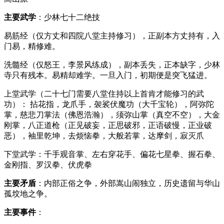
主要武学
：少林七十二绝技
易筋经（仅方丈和四院八堂主持修习），正副本方丈持有，入
门易，精修难。
洗髓经（仅怒王，李景风练成）
，
副本丢失，正本缺字，少林
寺只有残本。易精却难学。一旦入门，初期便是突飞猛进。
上堂武学（二十七门需要八堂住持以上首肯才能修习的武
功）： 拈花指，龙爪手，袈裟伏魔功（大千宝轮），阿弥陀
掌，慈悲刀掌法（佛恩浩瀚），须弥山掌（真空不空），大金
刚掌，八正道枪（正见破妄，正思破邪，正语破慢，正业破
恶），袖里乾坤，去烦恼拳，大般若掌，达摩剑，寂灭爪
下堂武学：千手观音掌、左右穿花手、偏花七星拳、握石拳、
金刚指、罗汉拳、伏虎拳
主要矛盾
：内部正俗之争，外部嵩山闹独立，历史遗留与华山
孤坟地之争。
主要事件
：