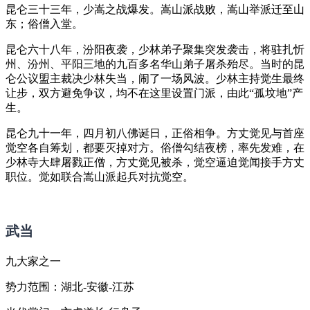
昆仑三十三年，少嵩之战爆发。嵩山派战败，嵩山举派迁至山
东；俗僧入堂。
昆仑六十八年，汾阳夜袭，少林弟子聚集突发袭击，将驻扎忻
州、汾州、平阳三地的九百多名华山弟子屠杀殆尽。当时的昆
仑公议盟主裁决少林失当，闹了一场风波。少林主持觉生最终
让步，双方避免争议，均不在这里设置门派，由此“孤坟地”产
生。
昆仑九十一年，四月初八佛诞日，正俗相争。方丈觉见与首座
觉空各自筹划，都要灭掉对方。俗僧勾结夜榜，率先发难，在
少林寺大肆屠戮正僧，方丈觉见被杀，觉空逼迫觉闻接手方丈
职位。觉如联合嵩山派起兵对抗觉空。
武当
九大家之一
势力范围：湖北-安徽-江苏