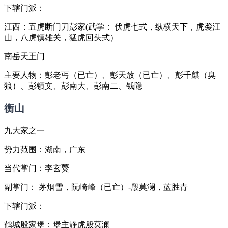
下辖门派：
江西：五虎断门刀彭家(武学： 伏虎七式，纵横天下，虎袭江
山，八虎镇雄关，猛虎回头式）
南岳天王门
主要人物：彭老丐（已亡）、彭天放（已亡）、彭千麒（臭
狼）、彭镇文、彭南大、彭南二、钱隐
衡山
九大家之一
势力范围：湖南，广东
当代掌门：李玄燹
副掌门： 茅烟雪，阮崎峰（已亡）-殷莫澜，蓝胜青
下辖门派：
鹤城殷家堡：堡主静虎殷莫澜