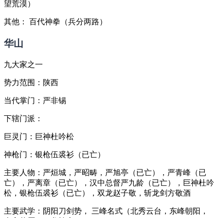
望荒漠）
其他： 百代神拳（兵分两路）
华山
九大家之一
势力范围：陕西
当代掌门：严非锡
下辖门派：
巨灵门：巨神杜吟松
神枪门：银枪伍裘衫（已亡）
主要人物：严烜城，严昭畴，严旭亭（已亡），严青峰（已
亡），严离章（已亡），汉中总督严九龄（已亡），巨神杜吟
松，银枪伍裘衫（已亡），双龙赵子敬，斩龙剑方敬酒
主要武学：阴阳刀剑势， 三峰名式（北秀云台，东峰朝阳，