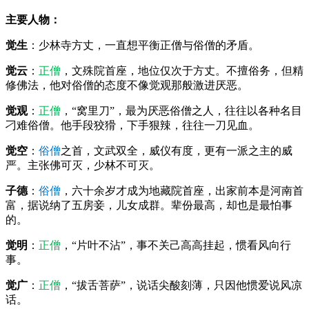
主要人物：
觉生
：少林寺方丈，一直想平衡正僧与俗僧的矛盾。
觉云
：
正僧
，文殊院首座，地位仅次于方丈。不擅俗务，但精
修佛法，他对俗僧的态度不像觉观那般激进厌恶。
觉观
：
正僧
，
“窝里刀”，
最为厌恶俗僧之人，往往以各种名目
刁难俗僧。他手段狡猾，下手狠辣，往往一刀见血。
觉空
：
俗僧
之首，文武双全，威仪有度，更有一派之主的威
严。主张佛可灭，少林不可灭。
子德
：
俗僧
，六十余岁才成为地藏院首座，出家前本是河南首
富，据说纳了五房妾，儿女成群。辈份最高，却也是最怕事
的。
觉明
：
正僧
，“
片叶不沾
”，事不关己高高挂起，惯看风向行
事。
觉广
：
正僧
，“拔舌菩萨”，说话尖酸刻薄，只因他惯爱说风凉
话。