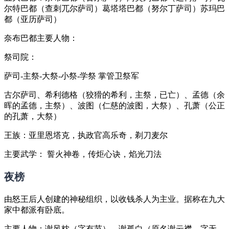
尔特巴都（查刺兀尔萨司）葛塔塔巴都（努尔丁萨司）苏玛巴
都（亚历萨司）
奈布巴都主要人物：
祭司院：
萨司-主祭-大祭-小祭-学祭 掌管卫祭军
古尔萨司、希利德格（狡猾的希利，主祭，已亡）、孟德（余
晖的孟德，主祭）、波图（仁慈的波图，大祭）、孔萧（公正
的孔萧，大祭）
王族：亚里恩塔克，执政官高乐奇，剃刀麦尔
主要武学： 誓火神卷，传炬心诀，焰光刀法
夜榜
由怒王后人创建的神秘组织，以收钱杀人为主业。据称在九大
家中都派有卧底。
主要人物：谢风枕（字有节），谢孤白（原名谢云襟，字无