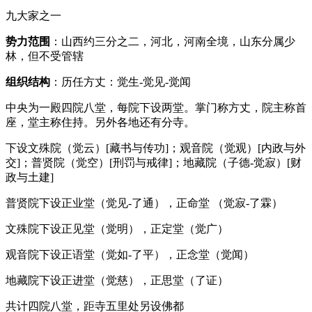
九大家之一
势力范围
：山西约三分之二，河北，河南全境，山东分属少
林，但不受管辖
组织结构
：历任方丈：
觉生-觉见-觉闻
中央为一殿四院八堂，每院下设两堂。掌门称方丈，院主称首
座，堂主称住持。另外各地还有分寺。
下设
文殊院（觉云）
[藏书与传功]；
观音院（觉观）
[
内政与外
交
]；
普贤院（觉空）
[
刑罚与戒律
]；
地藏院（子德-觉寂）
[
财
政与土建
]
普贤院下设正业堂（觉见-了通）
，
正命堂 （觉寂-了霖）
文殊院下设正见堂（觉明）
，
正定堂（觉广）
观音院下设正语堂（觉如-了平）
，
正念堂（觉闻）
地藏院下设正进堂（觉慈）
，
正思堂（了证）
共计四院八堂，距寺五里处另设佛都