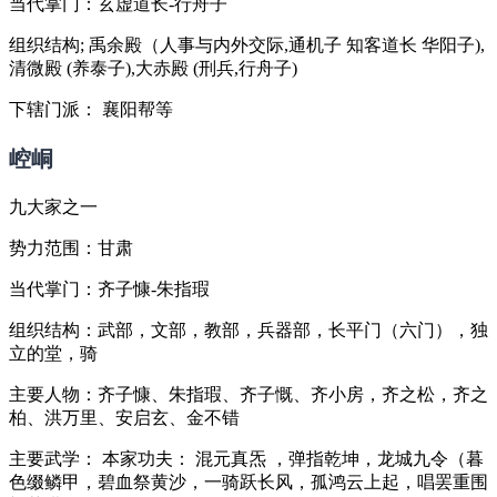
当代掌门：玄虚道长-行舟子
组织结构; 禹余殿（人事与内外交际,通机子 知客道长 华阳子),
清微殿 (养泰子),大赤殿 (刑兵,行舟子)
下辖门派： 襄阳帮等
崆峒
九大家之一
势力范围：甘肃
当代掌门：齐子慷-朱指瑕
组织结构：武部，文部，教部，兵器部，长平门（六门），独
立的堂，骑
主要人物：齐子慷、朱指瑕、齐子慨、齐小房，齐之松，齐之
柏、洪万里、安启玄、金不错
主要武学： 本家功夫： 混元真炁 ，弹指乾坤，龙城九令（暮
色缀鳞甲，碧血祭黄沙，一骑跃长风，孤鸿云上起，唱罢重围