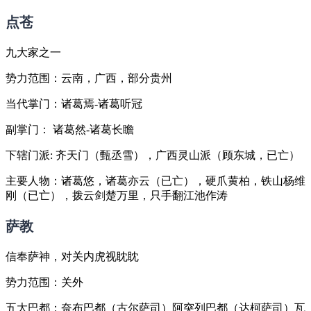
点苍
九大家之一
势力范围：云南，广西，部分贵州
当代掌门：诸葛焉-诸葛听冠
副掌门： 诸葛然-诸葛长瞻
下辖门派: 齐天门（甄丞雪），广西灵山派（顾东城，已亡）
主要人物：诸葛悠，诸葛亦云（已亡），硬爪黄柏，铁山杨维
刚（已亡），拨云剑楚万里，只手翻江池作涛
萨教
信奉萨神，对关内虎视眈眈
势力范围：关外
五大巴都：奈布巴都（古尔萨司）阿突列巴都（达柯萨司）瓦