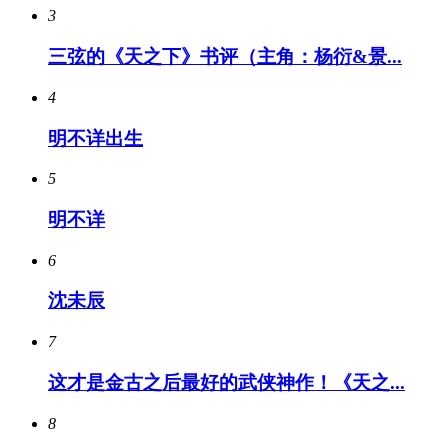
3
三弦的《天之下》书评（主角：杨衍&景...
4
明不详出生
5
明不详
6
沈未辰
7
这才是金古之后最好的武侠神作！《天之...
8