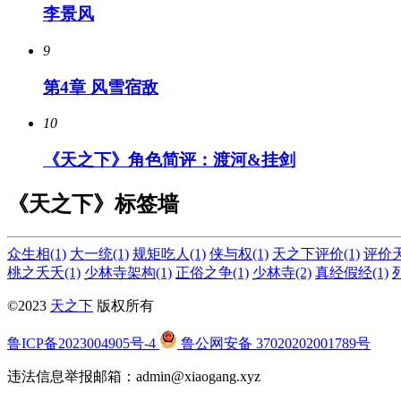
李景风
9
第4章 风雪宿敌
10
《天之下》角色简评：渡河&挂剑
《天之下》标签墙
众生相(1)
大一统(1)
规矩吃人(1)
侠与权(1)
天之下评价(1)
评价天
桃之夭夭(1)
少林寺架构(1)
正俗之争(1)
少林寺(2)
真经假经(1)
©2023
天之下
版权所有
鲁ICP备2023004905号-4
鲁公网安备 37020202001789号
违法信息举报邮箱：admin@xiaogang.xyz