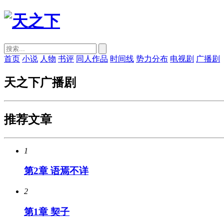
首页
小说
人物
书评
同人作品
时间线
势力分布
电视剧
广播剧
天之下广播剧
推荐文章
1
第2章 语焉不详
2
第1章 契子